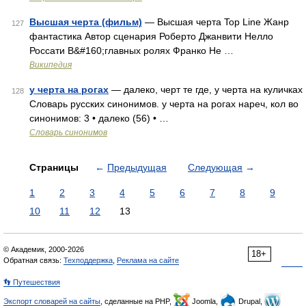
Высшая черта (фильм)
— Высшая черта Top Line Жанр
127
фантастика Автор сценария Роберто Джанвити Нелло
Россати В&#160;главных ролях Франко Не …
Википедия
у черта на рогах
— далеко, черт те где, у черта на куличках
128
Словарь русских синонимов. у черта на рогах нареч, кол во
синонимов: 3 • далеко (56) • …
Словарь синонимов
Страницы
←
Предыдущая
Следующая
→
1
2
3
4
5
6
7
8
9
10
11
12
13
© Академик, 2000-2026
18+
Обратная связь:
Техподдержка
,
Реклама на сайте
👣 Путешествия
Экспорт словарей на сайты
, сделанные на PHP,
Joomla,
Drupal,