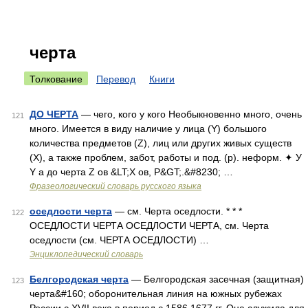
черта
Толкование
Перевод
Книги
ДО ЧЕРТА
— чего, кого у кого Необыкновенно много, очень
121
много. Имеется в виду наличие у лица (Y) большого
количества предметов (Z), лиц или других живых существ
(X), а также проблем, забот, работы и под. (p). неформ. ✦ У
Y а до черта Z ов &LT;X ов, P&GT;.&#8230; …
Фразеологический словарь русского языка
оседлости черта
— см. Черта оседлости. * * *
122
ОСЕДЛОСТИ ЧЕРТА ОСЕДЛОСТИ ЧЕРТА, см. Черта
оседлости (см. ЧЕРТА ОСЕДЛОСТИ) …
Энциклопедический словарь
Белгородская черта
— Белгородская засечная (защитная)
123
черта&#160; оборонительная линия на южных рубежах