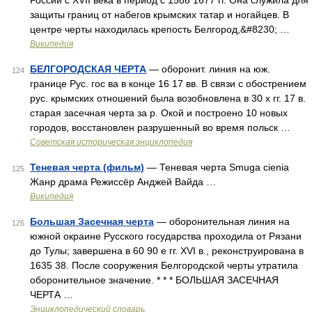
России с XVII века в период с 1586 1677 гг. Она служила для
защиты границ от набегов крымских татар и ногайцев. В
центре черты находилась крепость Белгород,&#8230; …
Википедия
БЕЛГОРОДСКАЯ ЧЕРТА
— оборонит. линия на юж.
124
границе Рус. гос ва в конце 16 17 вв. В связи с обострением
рус. крымских отношений была возобновлена в 30 х гг. 17 в.
старая засечная черта за р. Окой и построено 10 новых
городов, восстановлен разрушенный во время польск …
Советская историческая энциклопедия
Теневая черта (фильм)
— Теневая черта Smuga cienia
125
Жанр драма Режиссёр Анджей Вайда …
Википедия
Большая Засечная черта
— оборонительная линия на
126
южной окраине Русского государства проходила от Рязани
до Тулы; завершена в 60 90 е гг. XVI в., реконструирована в
1635 38. После сооружения Белгородской черты утратила
оборонительное значение. * * * БОЛЬШАЯ ЗАСЕЧНАЯ
ЧЕРТА …
Энциклопедический словарь